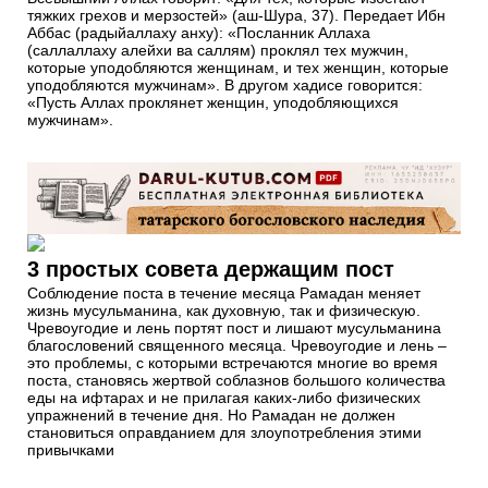
тяжких грехов и мерзостей» (аш-Шура, 37). Передает Ибн
Аббас (радыйаллаху анху): «Посланник Аллаха
(саллаллаху алейхи ва саллям) проклял тех мужчин,
которые уподобляются женщинам, и тех женщин, которые
уподобляются мужчинам». В другом хадисе говорится:
«Пусть Аллах проклянет женщин, уподобляющихся
мужчинам».
3 простых совета держащим пост
Соблюдение поста в течение месяца Рамадан меняет
жизнь мусульманина, как духовную, так и физическую.
Чревоугодие и лень портят пост и лишают мусульманина
благословений священного месяца. Чревоугодие и лень –
это проблемы, с которыми встречаются многие во время
поста, становясь жертвой соблазнов большого количества
еды на ифтарах и не прилагая каких-либо физических
упражнений в течение дня. Но Рамадан не должен
становиться оправданием для злоупотребления этими
привычками