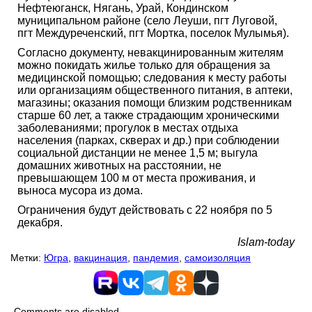
Нефтеюганск, Нягань, Урай, Кондинском
муниципальном районе (село Леуши, пгт Луговой,
пгт Междуреченский, пгт Мортка, поселок Мулымья).
Согласно документу, невакцинированным жителям
можно покидать жилье только для обращения за
медицинской помощью; следования к месту работы
или организациям общественного питания, в аптеки,
магазины; оказания помощи близким родственникам
старше 60 лет, а также страдающим хроническими
заболеваниями; прогулок в местах отдыха
населения (парках, скверах и др.) при соблюдении
социальной дистанции не менее 1,5 м; выгула
домашних животных на расстоянии, не
превышающем 100 м от места проживания, и
выноса мусора из дома.
Ограничения будут действовать с 22 ноября по 5
декабря.
Islam-today
Метки:
Югра
,
вакцинация
,
пандемия
,
самоизоляция
Comments are disabled