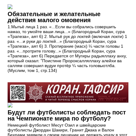
Обязательные и желательные
действия малого омовения
1.Мытьё лица 1 раз. «...Если вы собрались совершить
намаз, то умойте ваши лица...» (Благородный Коран, сура
«Трапеза», аят 6) 2. Мытьё рук до локтей (включая локти) 1
раз. «...и руки до локтей...» (Благородный Коран, сура
«Трапеза», аят 6) 3. Протирание (масх) ¼ части головы 1
раз. «...протрите голову...» (Благородный Коран, сура
«Трапеза», аят 6) Передается от Мугиры радыяллаху анху,
который сказал: "Поистине Пророксалляллаху алейхи ва
саллям совершил вудуи протёр ¼ часть головыотлба.
(Муслим, том 1, стр.134)
Будут ли футболисты соблюдать пост
на Чемпионате мира по футболу?
Немецкий футболист Месут Озил и швейцарские
футболисты Джордан Шакири, Гранит Джака и Валон
Бехрами заявили о своем решении не держать уразу в этот