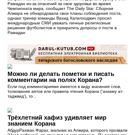
Рамадан из-за опасений за свое здоровье во время
Чемпионата мира, сообщает The Daily Star. Сборная
Алжира не обнародовала свои планы соблюдения поста,
однако тренер команды Вахид Халилходжич просил
международные СМИ уважать личные религиозные
решения футболистов и прекратить допросы о посте в
Рамадан
Можно ли делать пометки и писать
комментарии на полях Корана?
Если под комментариями имеется в виду значения слов,
толкование аятов или правила чтения Корана (‘ахкаму ат-
таджвид’), то...
Трёхлетний хафиз удивляет мир
знанием Корана
АбдурРахман Фарах, мальчик из Алжира, которого прозвали
"Чудо-ребёнок", до двух лет не мог говорить. По словам его