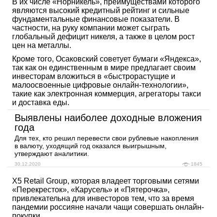
В их числе «Норникель», преимуществами которого
являются высокий кредитный рейтинг и сильные
фундаментальные финансовые показатели. В
частности, на руку компании может сыграть
глобальный дефицит никеля, а также в целом рост
цен на металлы.
Кроме того, Осаковский советует бумаги «Яндекса»,
так как он единственным в мире предлагает своим
инвесторам вложиться в «быстрорастущие и
малоосвоенные цифровые онлайн-технологии»,
такие как электронная коммерция, агрегаторы такси
и доставка еды.
Выявлены наиболее доходные вложения
года
Для тех, кто решил перевести свои рублевые накопления
в валюту, уходящий год оказался выигрышным,
утверждают аналитики.
30.12.2020
1845
X5 Retail Group, которая владеет торговыми сетями
«Перекресток», «Карусель» и «Пятерочка»,
привлекательна для инвесторов тем, что за время
пандемии россияне начали чащи совершать онлайн-
покупки.