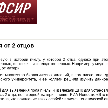
 от 2 отцов
ую в истории пчелу, у которой 2 отца, однако при это
ренных, женские— из оплодотворенных. Например, у медон
 от матери.
т множество биологических явлений, в том числе гинанд
кого университета, и ее коллеги решили изучить данное
й для выявления пола пчелы и извлекали ДНК для установле
ось 2 отца, но ни одной матери, - пишет РИА Новости. «Это
ила, что появление таких особей является генетической о