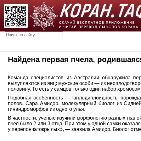
Найдена первая пчела, родившаяся
Команда специалистов из Австралии обнаружила перв
вылупляются из яиц: мужские особи — из неоплодотво
половину. То есть у самцов только один набор хромосом,
Подобная особенность — гаплодиплоидность, порождае
полов. Сара Амидор, молекулярный биолог из Сиднейс
гинандроморфов из одного улья.
В частности, ученые изучили морфологию разных ткане
пчел было 2 или 3 отца. При этом у одной самки оказал
у перепончатокрылых», — заявила Амидор. Биолог отмет