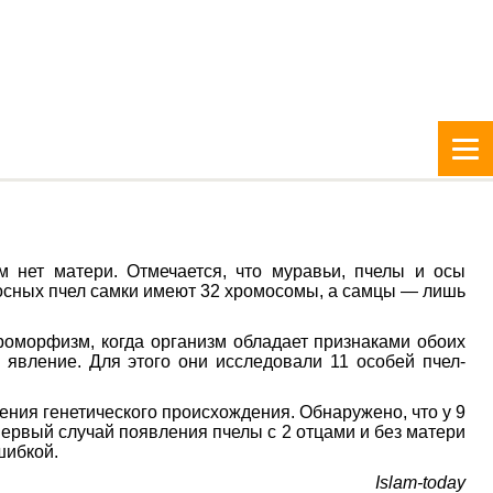
м нет матери. Отмечается, что муравьи, пчелы и осы
осных пчел самки имеют 32 хромосомы, а самцы — лишь
роморфизм, когда организм обладает признаками обоих
 явление. Для этого они исследовали 11 особей пчел-
ния генетического происхождения. Обнаружено, что у 9
 первый случай появления пчелы с 2 отцами и без матери
шибкой.
Islam-today