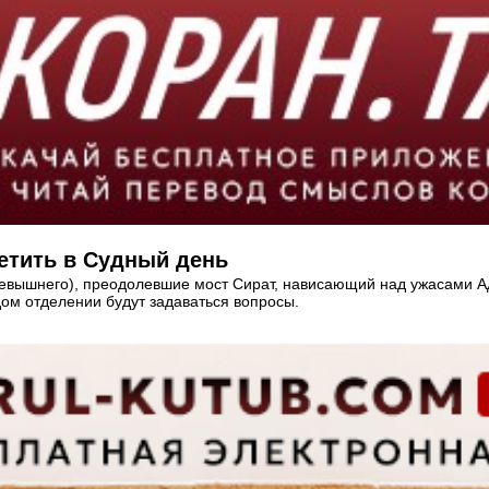
ветить в Судный день
севышнего), преодолевшие мост Сират, нависающий над ужасами Ад
дом отделении будут задаваться вопросы.