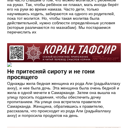
Мы часто слышим о том, что можно молиться с ребёнком
на руках. Так, чтобы ребёнок не плакал, мать иногда берёт
его на руки во время намаза. Часто дети, только
научившись ходить, забираются на одного из родителей,
пока тот молится. Но, чтобы такая молитва была
действительной, нужно соблюсти определённые условия
(которые различаются по мазхабам). Мы постараемся
перечислить их
Не притесняй сироту и не гони
просящего
Однажды жила бедная женщина из рода Али (радыйаллаху
анху), и нее была дочь. Эта женщина была очень бедной и
жила в одной мечети в Самарканде. Затем она вышла на
улицу просить подаяния, чтобы обеспечить дочку
пропитанием. На улице она встретила правителя
Самарканда. Женщина, обратившись к правителю,
рассказала, что происходит из рода Али (радыйаллаху
анху) и попросила продуктов на день.