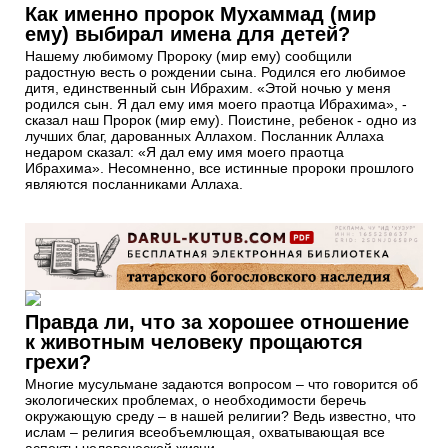
Как именно пророк Мухаммад (мир
ему) выбирал имена для детей?
Нашему любимому Пророку (мир ему) сообщили
радостную весть о рождении сына. Родился его любимое
дитя, единственный сын Ибрахим. «Этой ночью у меня
родился сын. Я дал ему имя моего праотца Ибрахима», -
сказал наш Пророк (мир ему). Поистине, ребенок - одно из
лучших благ, дарованных Аллахом. Посланник Аллаха
недаром сказал: «Я дал ему имя моего праотца
Ибрахима». Несомненно, все истинные пророки прошлого
являются посланниками Аллаха.
Правда ли, что за хорошее отношение
к животным человеку прощаются
грехи?
Многие мусульмане задаются вопросом – что говорится об
экологических проблемах, о необходимости беречь
окружающую среду – в нашей религии? Ведь известно, что
ислам – религия всеобъемлющая, охватывающая все
аспекты человеческой жизни.