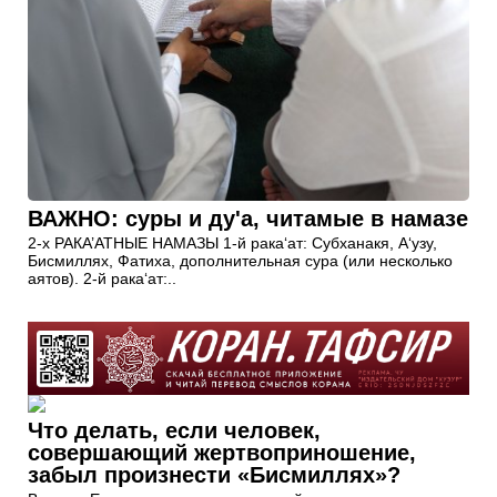
ВАЖНО: суры и ду'а, читамые в намазе
2-х РАКА’АТНЫЕ НАМАЗЫ 1-й рака‘ат: Субханакя, А‘узу,
Бисмиллях, Фатиха, дополнительная сура (или несколько
аятов). 2-й рака‘ат:..
Что делать, если человек,
совершающий жертвоприношение,
забыл произнести «Бисмиллях»?