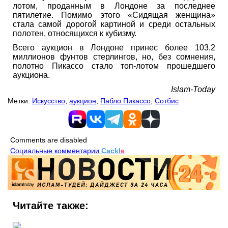
лотом, проданным в Лондоне за последнее
пятилетие. Помимо этого «Сидящая женщина»
стала самой дорогой картиной и среди остальных
полотен, относящихся к кубизму.
Всего аукцион в Лондоне принес более 103,2
миллионов фунтов стерлингов, но, без сомнения,
полотно Пикассо стало топ-лотом прошедшего
аукциона.
Islam-Today
Метки:
Искусство
,
аукцион
,
Пабло Пикассо
,
Сотбис
Comments are disabled
Социальные комментарии
Cackl
e
Читайте также: