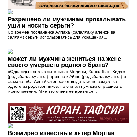
Разрешено ли мужчинам прокалывать
уши и носить серьги?
Со времен посланника Аллаха (салаллаху алейхи ва
саллям) серьги использовались для украшения...
Может ли мужчина жениться на жене
своего умершего родного брата?
«Однажды одна из жительниц Медины, Ханса бинт Хидам
(радыйаллаху анха) пришла к Айше (радыйаллаху анха) и
сказала: «О, Айша! Отец хочет выдать меня замуж, за
одного из родственников, не считая нужным спрашивать
моего мнения. Мне это очень не нравится...
Всемирно известный актер Морган