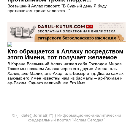
Всевышний Аллах говорит: "В Судный день Я буду
противником троих: человека..."
Кто обращается к Аллаху посредством
этого Имени, тот получает желаемое
В Коране Всевышний Аллах назвал себя Господом Миров.
Также мы познаем Аллаха через его другие Имена: аль-
Халик, аль-Малик, аль-Ахад, аль-Басыр и т.д. Два из самых
важных его Имен известны нам из басмалы – ар-Рахман и
ар-Рахим. Однако величайшее Его Имя...
© {= date().format('Y') } Информационно-аналитический
федеральный портал "Ислам Сегодня"