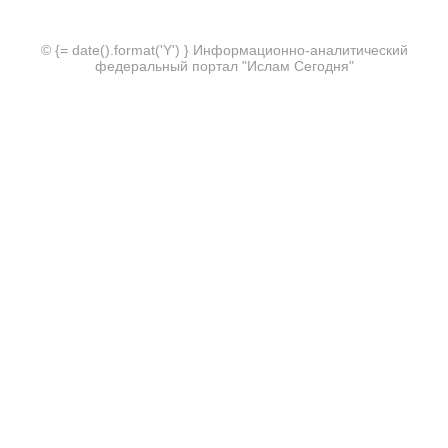
© {= date().format('Y') } Информационно-аналитический
федеральный портал "Ислам Сегодня"