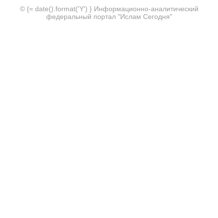
© {= date().format('Y') } Информационно-аналитический
федеральный портал "Ислам Сегодня"