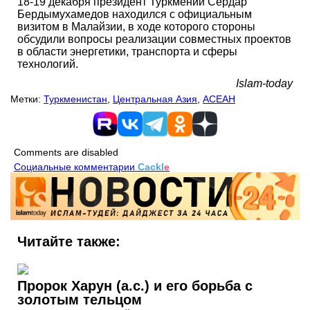
18-19 декабря президент Туркмении Сердар
Бердымухамедов находился с официальным
визитом в Малайзии, в ходе которого стороны
обсудили вопросы реализации совместных проектов
в области энергетики, транспорта и сферы
технологий.
Islam-today
Метки:
Туркменистан
,
Центральная Азия
,
АСЕАН
Comments are disabled
Социальные комментарии
Cackl
e
Читайте также:
Пророк Харун (а.с.) и его борьба с
золотым тельцом