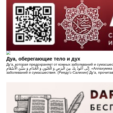
Дуа, оберегающие тело и дух
Ду’а, которая предохраняет от кожных заболеваний и сумасшестви
إِنِّى أَعُوذُ بِكَ مِنَ الْبرَصِ وَ الْجُنُونِ وَ الْجُذَامِ وَ سَيِّئِ الْأَسْقَامِ. «Аллахумма инни агузу бика мин-аль-барасый уа-ль-джунани уа-ль-джудами уа сайиэ иль-аскам». О Боже! Ищу защиты у Тебя от кожных
заболеваний и сумасшествия. (Рияду’c-Салихин) Ду’а, прочита