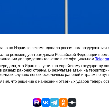
Ирана по Израилю рекомендовало россиянам воздержаться о
ьство рекомендует гражданам Российской Федерации време
 заявлении диппредставительства в ее официальном
Telegr
едала, что Иран выпустил по еврейскому государству окол
в разных районах страны. В результате атаки на территори
кольких случаях легких осколочных ранений и травм по пут
вил, что решение о нанесении ответных ударов теперь ост