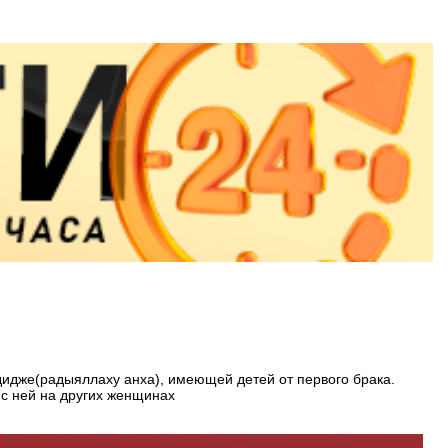
дидже(радыяллаху анха), имеющей детей от первого брака.
 с ней на других женщинах