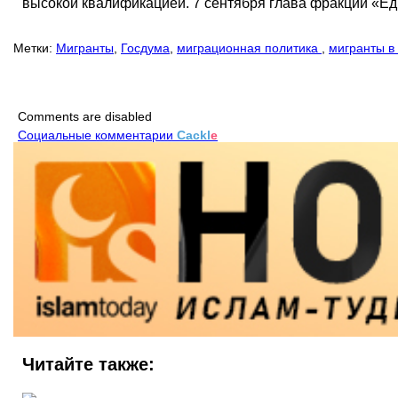
высокой квалификацией. 7 сентября глава фракции «Е
Метки:
Мигранты
,
Госдума
,
миграционная политика
,
мигранты в
Comments are disabled
Социальные комментарии
Cackl
e
Читайте также: