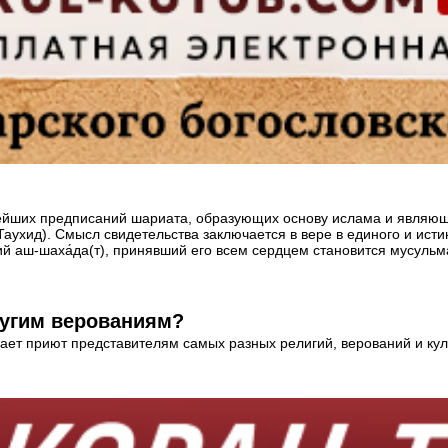
ухид). Смысл свидетельства заключается в вере в единого и исти
й аш-шаха́да(т), принявший его всем сердцем становится мусуль
ругим верованиям?
ет приют представителям самых разных религий, верований и культ