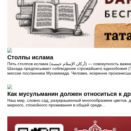
Столпы ислама
Пять столпов ислама (أركان الإسلام خمسة‎‎‎) — совокупность важнейших предписаний шариата, образующих основу ислама и являющихся священными для каждого верующего мусульманина.
Шахада предписывает соблюдение строжайшего единобожия (Та
миссии посланника Мухаммада. Человек, искренне произнесши
Как мусульманин должен относиться к д
Наш мир, словно сад, разукрашенный многообразием цветов, да
мирного, спокойного проживания в общей среде...