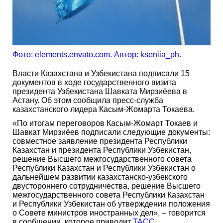
Фото: elements.envato.com. Автор: kseniia_ph.
Власти Казахстана и Узбекистана подписали 15
документов в ходе государственного визита
президента Узбекистана Шавката Мирзиёева в
Астану. Об этом сообщила пресс-служба
казахстанского лидера Касым-Жомарта Токаева.
«По итогам переговоров Касым-Жомарт Токаев и
Шавкат Мирзиёев подписали следующие документы:
совместное заявление президента Республики
Казахстан и президента Республики Узбекистан,
решение Высшего межгосударственного совета
Республики Казахстан и Республики Узбекистан о
дальнейшем развитии казахстанско-узбекского
двустороннего сотрудничества, решение Высшего
межгосударственного совета Республики Казахстан
и Республики Узбекистан об утверждении положения
о Совете министров иностранных дел», – говорится
в сообщении, которое приводит
ТАСС
.