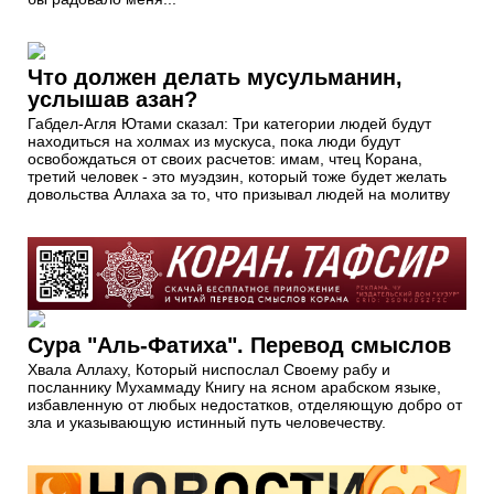
Что должен делать мусульманин,
услышав азан?
Габдел-Агля Ютами сказал: Три категории людей будут
находиться на холмах из мускуса, пока люди будут
освобож­даться от своих расчетов: имам, чтец Корана,
третий человек - это муэдзин, который тоже будет желать
довольства Аллаха за то, что призывал людей на молитву
Сура "Аль-Фатиха". Перевод смыслов
Хвала Аллаху, Который ниспослал Своему рабу и
посланнику Мухаммаду Книгу на ясном арабском языке,
избавленную от любых недостатков, отделяющую добро от
зла и указывающую истинный путь человечеству.