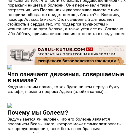
не испытав того, что постигло ваших предшественников? Их
поражали нищета и болезни. Они переживали такие
потрясения, что Посланник и уверовавшие вместе с ним
говорили: «Когда же придет помощь Аллаха?». Воистину,
помощь Аллаха близка». Этот священный аят вселяет
стойкость в сердца тех, кто подвергся трудностям и
испытаниям на пути Аллаха, а также утешает их. Согласно
Ибн Аббасу, причина ниспослания этого аята в следующем
Что означают движения, совершаемые
в намазе?
Когда мы стоим прямо, то как будто пишем первую букву
«алиф», в имени пророка Адама (алейхи салям)...
Почему мы болеем?
Задумывается ли человек, что его болезнь является
посланием Всевышнего, которое может символизировать
как предупреждение, так и быть своеобразным