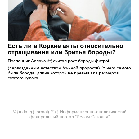
Есть ли в Коране аяты относительно
отращивания или бритья бороды?
Посланник Аллаха ﷺ считал рост бороды фитрой
(первозданным естеством /сунной пророков). У него самого
была борода, длина которой не превышала размеров
сжатого кулака.
© {= date().format('Y') } Информационно-аналитический
федеральный портал "Ислам Сегодня"