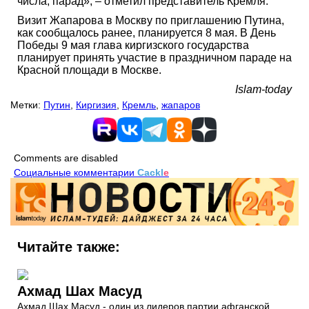
числа, парад», – отметил представитель Кремля.
Визит Жапарова в Москву по приглашению Путина,
как сообщалось ранее, планируется 8 мая. В День
Победы 9 мая глава киргизского государства
планирует принять участие в праздничном параде на
Красной площади в Москве.
Islam-today
Метки:
Путин
,
Киргизия
,
Кремль
,
жапаров
Comments are disabled
Социальные комментарии
Cackl
e
Читайте также:
Ахмад Шах Масуд
Ахмад Шах Масуд - один из лидеров партии афганской