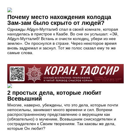
Почему место нахождения колодца
Зам-зам было скрыто от людей?
Однажды Абдул-Мутталиб спал в своей комнате, которая
находилась в пристрое к Каабе. Во сне он услышал: «Эй,
Абдул-Мутталиб! Встань и очисти колодец, убери из нее
землю». Он проснулся в страхе. Через некоторое время
вновь задремал и заснул. Тот же голос сказал ему те же
самые слова.
2 простых дела, которые любит
Всевышний
Многие, наверно, убеждены, что это дела, которые почти
непосильны, занимают много времени и сил. Вопреки
распространенному представлению о верующем как
(обязательно) о мученике, Всевышним снисходителен и
сострадателен к Своим творениям. Так каковы же дела,
которые Он любит?