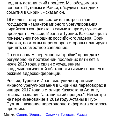
поднять астанинский процесс. Мы обсудим этот
вопрос с Путиным и Раиси, обсудим последние
события в Сирии", - сказал он.
19 июля в Тегеране состоится встреча глав
государств - гарантов мирного урегулирования
сирийского конфликта, в саммите примут участие
президенты России, Ирана и Турции. Как сообщил в
понедельник помощник российского лидера Юрий
Ушаков, по итогам переговоров стороны планируют
принять совместное заявление.
По его словам, переговоры "тройки" проводятся
регулярно на протяжении последних пяти лет, в
июле 2020 года в связи с ухудшением
эпидемиологической обстановки саммит прошел в
режиме видеоконференции.
Россия, Турция и Иран выступили гарантами
мирного урегулирования в Сирии на переговорах в
январе 2017 года в столице Казахстана Астане,
отсюда название "астанинский процесс". Несмотря
на переименование в 2019 году Астаны в Нур-
Султан, название переговорного формата осталось
прежним.
Метки:
Сирия
,
Эрдоган
,
Саммит
,
Тегеран
,
Раиси