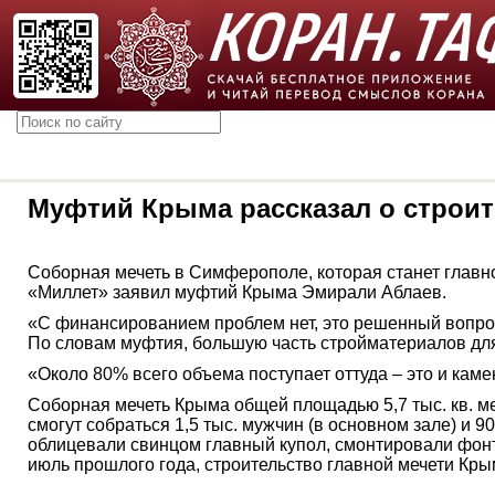
Муфтий Крыма рассказал о строи
Соборная мечеть в Симферополе, которая станет главно
«Миллет» заявил муфтий Крыма Эмирали Аблаев.
«С финансированием проблем нет, это решенный вопрос
По словам муфтия, большую часть стройматериалов для 
«Около 80% всего объема поступает оттуда – это и камен
Соборная мечеть Крыма общей площадью 5,7 тыс. кв. м
смогут собраться 1,5 тыс. мужчин (в основном зале) и 
облицевали свинцом главный купол, смонтировали фонт
июль прошлого года, строительство главной мечети 