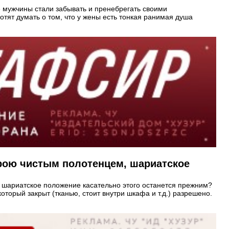
е мужчины стали забывать и пренебрегать своими
тят думать о том, что у жены есть тонкая ранимая душа
акрою чистым полотенцем, шариатское
м, шариатское положение касательно этого останется прежним?
ой акт) в доме (в комнате), где есть Коран , который закрыт (тканью, стоит внутри шкафа и т.д.) разрешено.