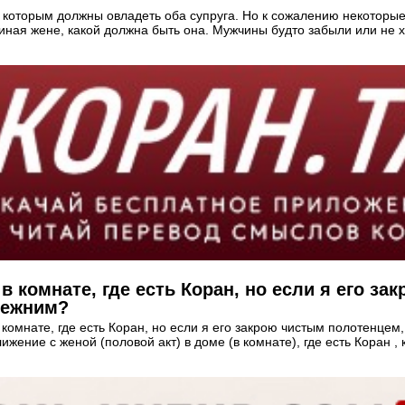
о, которым должны овладеть оба супруга. Но к сожалению некоторы
ная жене, какой должна быть она. Мужчины будто забыли или не хо
 комнате, где есть Коран, но если я его з
режним?
 комнате, где есть Коран, но если я его закрою чистым полотенце
 يَجُوزُ قُرْبَانُ الْمَرْأَةِ فِي بَيْتٍ فِيهِ مُصْحَفٌ مَسْتُورٌ، كَذَا فِي الْقُنْيَةِ Сближение с женой (полов