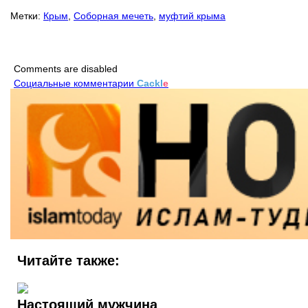
Метки:
Крым
,
Соборная мечеть
,
муфтий крыма
Comments are disabled
Социальные комментарии
Cackl
e
Читайте также:
Настоящий мужчина