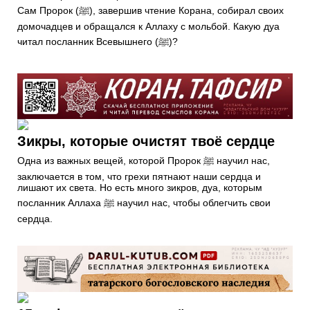
Сам Пророк (ﷺ), завершив чтение Корана, собирал своих
домочадцев и обращался к Аллаху с мольбой. Какую дуа
читал посланник Всевышнего (ﷺ)?
Зикры, которые очистят твоё сердце
Одна из важных вещей, которой Пророк ﷺ научил нас,
заключается в том, что грехи пятнают наши сердца и
лишают их света. Но есть много зикров, дуа, которым
посланник Аллаха ﷺ научил нас, чтобы облегчить свои
сердца.