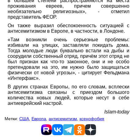
в большей степени распространяются на места
проживания евреев, причем совершенно
необязательно религиозных», - отметил
представитель ФЕОР.
Он также выразил обеспокоенность ситуацией с
антисемитизмом в Европе, в частности, в Лондоне.
«Там возникли очень серьезные проблемы:
избивали на улицах, заставляли покидать дома.
Тогда молодые люди буквально встали на дыбы и
соорудили собственный отряд, причём этот отряд не
был признан как что-то законное, они и не особо
претендовали на это, им нужно было защищаться
физически от новой угрозы», - цитирует Фельдмана
«Интерфакс».
В других странах Европы, по его словам, всплески
антисемитизма связаны с приездом большого
количества новых людей, которые несут в себе
антиеврейский настрой.
Islam-today
Метки:
США
,
Европа
,
антисемитизм
,
ксенофобия