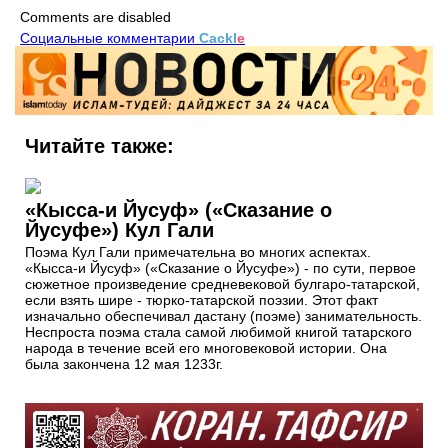
Comments are disabled
Социальные комментарии
Cackl
e
Читайте также:
«Кысса-и Йусуф» («Сказание о
Йусуфе») Кул Гали
Поэма Кул Гали примечательна во мно­гих аспектах.
«Кысса-и Йусуф» («Сказание о Йусуфе») - по сути, первое
сюжетное произведение средневековой булгаро-татарской,
если взять шире - тюрко-татарской поэзии. Этот факт
изначально обеспечивал дастану (поэме) занимательность.
Не­спроста поэма стала самой любимой кни­гой татарского
народа в течение всей его многовековой истории. Она
была законче­на 12 мая 1233г.