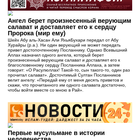
Ангел берет произнесенный верующим
салават и доставляет его к сердцу
Пророка (мир ему)
Шейх Абу аль-Хасан Али ЯхьяБухари передал от Абу
Хурайры (р.а.). Ни один верующий не может передать
привет достопочтенному Посланнику. Однако Всевышний
Аллах назначил одного ангела, который берет
произнесенный верующим салават и доставляет его к
благословенному сердцу Посланника Аллаха, а затем
говорит: «О Расулюллах! Такой-то, сын такого-то, один раз
прочитал салават». Досточтимый Султан Посланников
велит ангелу: «Передай ему от меня десять приветов и
скажи, что прочитанного им одного салавата достаточно,
чтобы войти вместе со мною в Рай».
Первые мусульмане в истории
человечества