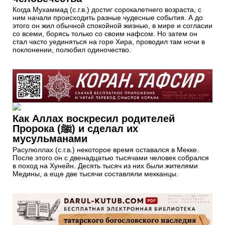
Когда Мухаммад (с.г.в.) достиг сорокалетнего возраста, с
ним начали происходить разные чудесные события. А до
этого он жил обычной спокойной жизнью, в мире и согласии
со всеми, борясь только со своим нафсом. Но затем он
стал часто уединяться на горе Хира, проводил там ночи в
поклонении, полюбил одиночество.
Как Аллах воскресил родителей
Пророка (ﷺ) и сделал их
мусульманами
Расулюллах (с.г.в.) некоторое время оставался в Мекке.
После этого он с двенадцатью тысячами человек собрался
в поход на Хунейн. Десять тысяч из них были жителями
Медины, а еще две тысячи составляли мекканцы.