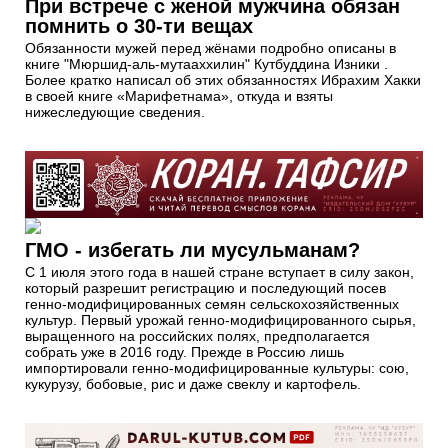
При встрече с женой мужчина обязан
помнить о 30-ти вещах
Обязанности мужей перед жёнами подробно описаны в
книге "Мюршид-аль-мутааххилин" Кутбуддина Изники .
Более кратко написал об этих обязанностях Ибрахим Хакки
в своей книге «Марифетнама», откуда и взяты
нижеследующие сведения.
ГМО - избегать ли мусульманам?
С 1 июля этого года в нашей стране вступает в силу закон,
который разрешит регистрацию и последующий посев
генно-модифицированных семян сельскохозяйственных
культур. Первый урожай генно-модифицированного сырья,
выращенного на российских полях, предполагается
собрать уже в 2016 году. Прежде в Россию лишь
импортировали генно-модифицированные культуры: сою,
кукурузу, бобовые, рис и даже свеклу и картофель.