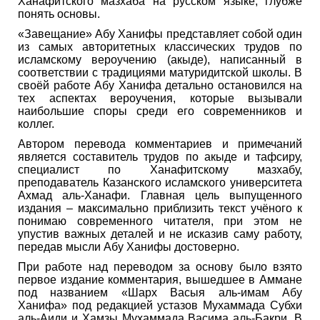
Ханафитского мазхаба на русском языке, глубже
понять основы.
«Завещание» Абу Ханифы представляет собой один
из самых авторитетных классических трудов по
исламскому вероучению (акыде), написанный в
соответствии с традициями матуридитской школы. В
своёй работе Абу Ханифа детально остановился на
тех аспектах вероучения, которые вызывали
наибольшие споры среди его современников и
коллег.
Автором перевода комментариев и примечаний
является составитель трудов по акыде и тафсиру,
специалист по Ханафитскому мазхабу,
преподаватель Казанского исламского университета
Ахмад аль-Ханафи. Главная цель выпущенного
издания – максимально приблизить текст учёного к
понимаю современного читателя, при этом не
упустив важных деталей и не исказив саму работу,
передав мысли Абу Ханифы достоверно.
При работе над переводом за основу было взято
первое издание комментария, вышедшее в Аммане
под названием «Шарх Васыя аль-имам Абу
Ханифа» под редакцией устазов Мухаммада Субхи
аль-Аиди и Хамзы Мухаммада Васима аль-Бакри. В