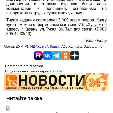
дополнении к старому изданию были даны
комментарии и пояснения, основанные на
авторитетных трудах суннитских учёных.
Тираж издания составляет 3 000 экземпляров. Книгу
купить можно в фирменном магазине ИД «Хузур» по
адресу: г. Казань, ул. Тукая, 36. Тел. для связи: +7 903
305 45 33(43).
Islam-today
Метки:
ДУМ РТ
,
ИД "Хузур"
,
Книга
,
Абу Ханифа
,
Завещание
Comments are disabled
Социальные комментарии
Cackl
e
Читайте также: