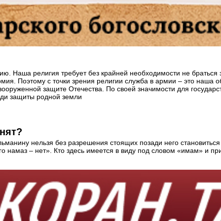
асию. Наша религия требует без крайней необходимости не браться
ия. Поэтому с точки зрения религии служба в армии – это наша об
вооруженной защите Отечества. По своей значимости для государст
ради защиты родной земли
инят?
ульманину нельзя без разрешения стоящих позади него становиться
го намаз – нет». Кто здесь имеется в виду под словом «имам» и п