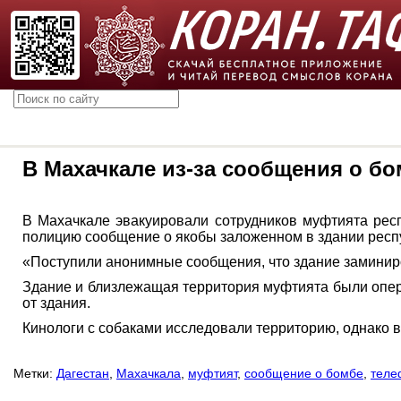
В Махачкале из-за сообщения о б
В Махачкале эвакуировали сотрудников муфтията респ
полицию сообщение о якобы заложенном в здании респу
«Поступили анонимные сообщения, что здание заминиров
Здание и близлежащая территория муфтията были опер
от здания.
Кинологи с собаками исследовали территорию, однако 
Метки:
Дагестан
,
Махачкала
,
муфтият
,
сообщение о бомбе
,
теле