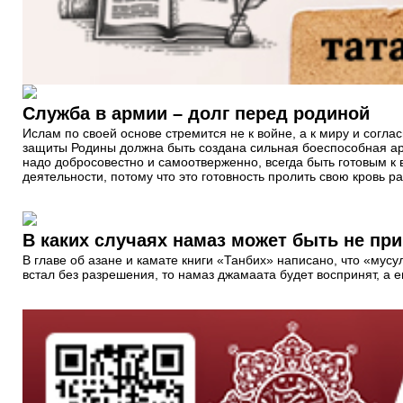
Служба в армии – долг перед родиной
Ислам по своей основе стремится не к войне, а к миру и согл
защиты Родины должна быть создана сильная боеспособная арм
надо добросовестно и самоотверженно, всегда быть готовым к 
деятельности, потому что это готовность пролить свою кровь 
В каких случаях намаз может быть не пр
В главе об азане и камате книги «Танбих» написано, что «мус
встал без разрешения, то намаз джамаата будет воспринят, а е