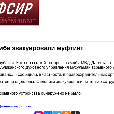
омбе эвакуировали муфтият
ублики. Как со ссылкой на пресс-службу МВД Дагестана
бликанского Духовного управления мусульман взрывного у
ано», - сообщили, в частности, в правоохранительных орг
ативно оцеплены. Силовики эвакуировали не только сотруд
взрывного устройства обнаружено не было.
фонный терроризм