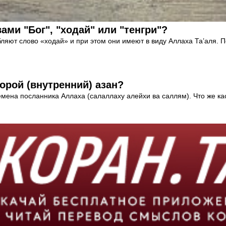
ми "Бог", "ходай" или "тенгри"?
ебляют слово «ходай» и при этом они имеют в виду Аллаха Та’аля. 
торой (внутренний) азан?
мена посланника Аллаха (салаллаху алейхи ва саллям). Что же кас