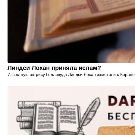
Линдси Лохан приняла ислам?
Известную актрису Голливуда Линдси Лохан заметили с Кораном