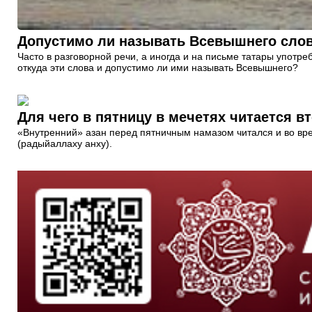
Допустимо ли называть Всевышнего слова
Часто в разговорной речи, а иногда и на письме татары употр
откуда эти слова и допустимо ли ими называть Всевышнего?
Для чего в пятницу в мечетях читается в
«Внутренний» азан перед пятничным намазом читался и во вре
(радыйаллаху анху).