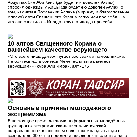
Абдуллах бин Аби Кайс (да будет им доволен Аллах)
спросил однажды у Аишы (да будет ею доволен Аллах, о
том, как читал Посланник Аллаха (мир ему и благословение
Аллаха) аяты Священного Корана вслух или про себя. На
что она ответила: - Иногда вслух, а иногда про себя.
10 аятов Священного Корана о
важнейшем качестве верующего
«Это всего лишь дьявол пугает вас своими помощниками.
Не бойтесь их, а бойтесь Меня, если вы являетесь
верующими» (сура Али Имран, аят -175).
Основные причины молодежного
экстремизма
В настоящее время членами неформальных молодёжных
группировок экстремистско-националистической
направленности в основном являются молодые люди в
возрасте до 30 лет, и нередко и несовершеннолетние лица.