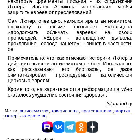
некоторые фрагменты писания - их сподвижник
Лютера Иоганн Агрикола использовал, чтобы
защитить евреев от преследований.
Сам Лютер, очевидно, являлся ярым антисемитом,
поскольку в письме призывает Бухольцера
«продолжать обличать евреев» на своих
проповедей. «Евреи - воплощение дьявола,
проклявшие Господа нашего», - пишет, в частности,
он.
Примечательно, что, как отмечают историки, Лютер в
действительности антисемитом не был. Изначально,
как рассказывают его биографы, он даже
симпатизировал преследуемым католической
церковью евреям.
Кроме того, на характере отца реформации пагубно
сказалось ухудшение состояния здоровья.
Islam-today
Метки:
антисемитизм
,
христианство
,
протестантизм
,
мартин
лютер
,
лютеранство
Comments are disabled