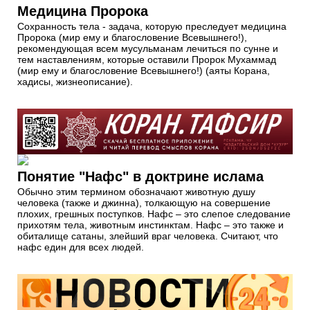
Медицина Пророка
Сохранность тела - задача, которую преследует медицина
Пророка (мир ему и благословение Всевышнего!),
рекомендующая всем мусульманам лечиться по сунне и
тем наставлениям, которые оставили Пророк Мухаммад
(мир ему и благословение Всевышнего!) (аяты Корана,
хадисы, жизнеописание).
Понятие "Нафс" в доктрине ислама
Обычно этим термином обозначают животную душу
человека (также и джинна), толкающую на совершение
плохих, грешных поступков. Нафс – это слепое следование
прихотям тела, животным инстинктам. Нафс – это также и
обиталище сатаны, злейший враг человека. Считают, что
нафс един для всех людей.