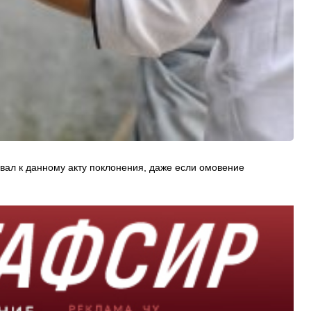
вал к данному акту поклонения, даже если омовение