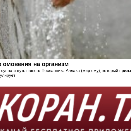
е омовения на организм
 сунна и путь нашего Посланника Аллаха (мир ему), который призы
мулирует