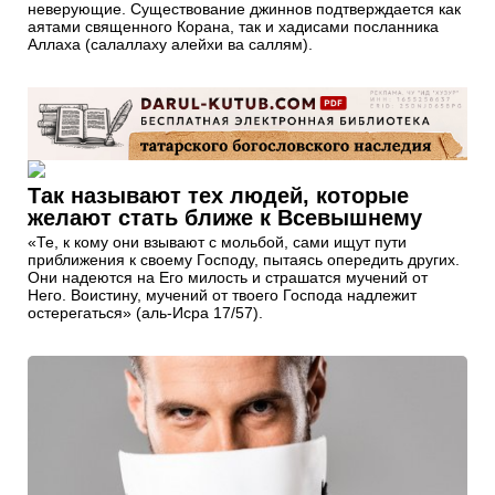
неверующие. Существование джиннов подтверждается как
аятами священного Корана, так и хадисами посланника
Аллаха (салаллаху алейхи ва саллям).
Так называют тех людей, которые
желают стать ближе к Всевышнему
«Те, к кому они взывают с мольбой, сами ищут пути
приближения к своему Господу, пытаясь опередить других.
Они надеются на Его милость и страшатся мучений от
Него. Воистину, мучений от твоего Господа надлежит
остерегаться» (аль-Исра 17/57).