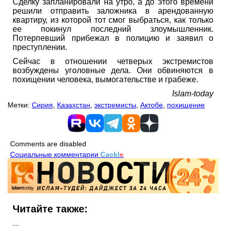
Сделку запланировали на утро, а до этого времени
решили отправить заложника в арендованную
квартиру, из которой тот смог выбраться, как только
ее покинул последний злоумышленник.
Потерпевший прибежал в полицию и заявил о
преступлении.
Сейчас в отношении четверых экстремистов
возбуждены уголовные дела. Они обвиняются в
похищении человека, вымогательстве и грабеже.
Islam-today
Метки:
Сирия
,
Казахстан
,
экстремисты
,
Актобе
,
похищение
Comments are disabled
Социальные комментарии
Cackl
e
Читайте также: