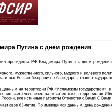
мира Путина с днем рождения
вил президента РФ Владимира Путина с днем рождения
рного, мужественного, сильного, мудрого и волевого поли
ка и вся Россия безгранично благодарны главе государст
рещенным на территории РФ «Исламским государством», в
сение всего человечества от сотен тысяч террористов Ибл
е России, все истинные патриоты Отечества с Вами! С Вами
чает свое 63-летие. По имеющимся данным, день рождения 