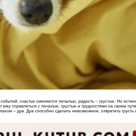
событий, счастье сменяется печалью, радость – грустью. Но истин
ет ему справляться с печалью, грустью и трудностями на своем пут
ом – дуа. Дуа способно сделать невозможное, отвратить грусть и