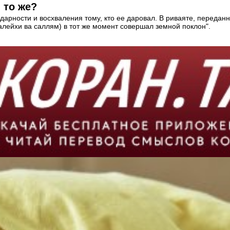
 то же?
арности и восхваления тому, кто ее даровал. В риваяте, переданн
алейхи ва саллям) в тот же момент совершал земной поклон".