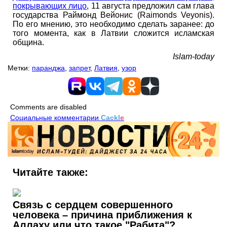
покрывающих лицо
, 11 августа предложил сам глава
государства Раймонд Вейонис (Raimonds Veyonis).
По его мнению, это необходимо сделать заранее: до
того момента, как в Латвии сложится исламская
община.
Islam-today
Метки:
паранджа
,
запрет
,
Латвия
,
узор
Comments are disabled
Социальные комментарии
Cackl
e
Читайте также:
Связь с сердцем совершенного
человека – причина приближения к
Аллаху или что такое "Рабита"?