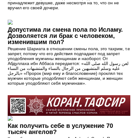
принадлежит девушке, даже несмотря на то, что он не
вручил его своей дочери.
Допустима ли смена пола по Исламу.
Дозволяется ли брак с человеком,
изменившим пол?
Решение Шариата в отношении смены пола, это тахрим, т.е
запрет, потому что его действия подпадают под запрет
уподобления мужчины женщинам и наоборот. От
Абдуллаха ибн Аббаса передается: «لعن رسول الله صلى الله
عليه وسلم المتشبهين من الرجال بالنساء والمتشبهات من النساء
بالرجل» «Пророк (мир ему и благословение) проклял тех
мужчин которые уподобляют себя женщинам, и женщин
которые уподобляют себя мужчинам».
Как получить себе в услужение 70
тысяч ангелов?