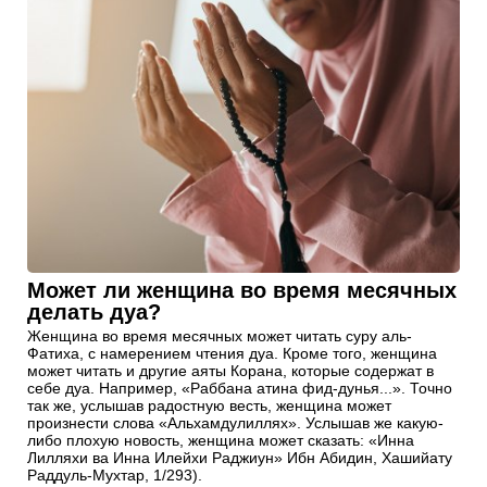
Может ли женщина во время месячных
делать дуа?
Женщина во время месячных может читать суру аль-
Фатиха, с намерением чтения дуа. Кроме того, женщина
может читать и другие аяты Корана, которые содержат в
себе дуа. Например, «Раббана атина фид-дунья...». Точно
так же, услышав радостную весть, женщина может
произнести слова «Альхамдулиллях». Услышав же какую-
либо плохую новость, женщина может сказать: «Инна
Лилляхи ва Инна Илейхи Раджиун» Ибн Абидин, Хашийату
Раддуль-Мухтар, 1/293).