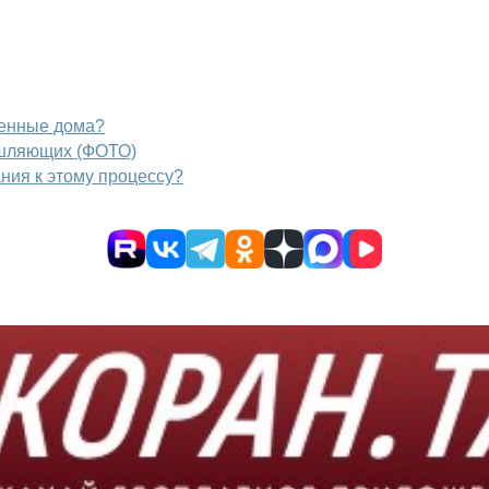
менные дома?
ышляющих (ФОТО)
ния к этому процессу?