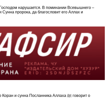
с Господом нарушается. В поминании Всевышнего –
 Сунна пророка, да благословит его Аллах и
 сунна Посланника Аллаха ﷺ говорит о