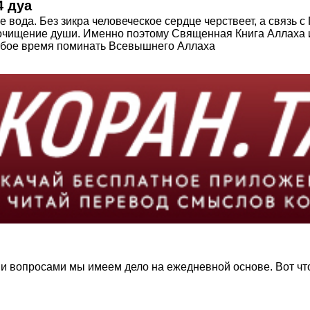
4 дуа
вода. Без зикра человеческое сердце черствеет, а связь 
 очищение души. Именно поэтому Священная Книга Аллаха и
 любое время поминать Всевышнего Аллаха
опросами мы имеем дело на ежедневной основе. Вот что Коран и