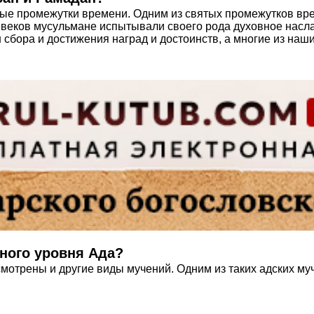
ые промежутки времени. Одним из святых промежутков вр
 веков мусульмане испытывали своего рода духовное насла
 сбора и достижения наград и достоинств, а многие из на
дного уровня Ада?
усмотрены и другие виды мучений. Одним из таких адских му