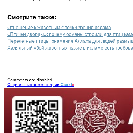
Смотрите также:
Отношение к животным с точки зрения ислама
«Птичьи дворцы»: почему османы строили для птиц ка
Перелетные птицы: знамения Аллаха для людей разм
Халяльный убой животных: какие в исламе есть требова
Comments are disabled
Социальные комментарии
Cackl
e