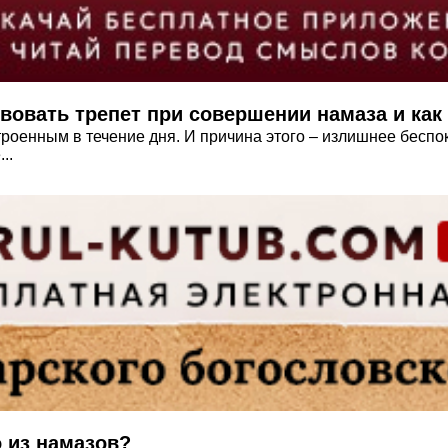
овать трепет при совершении намаза и как
оенным в течение дня. И причина этого – излишнее беспоко
..
о из намазов?