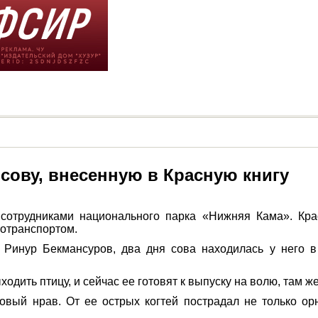
сову, внесенную в Красную книгу
 сотрудниками национального парка «Нижняя Кама». Кр
тотранспортом.
 Ринур Бекмансуров, два дня сова находилась у него в 
одить птицу, и сейчас ее готовят к выпуску на волю, там ж
овый нрав. От ее острых когтей пострадал не только ор