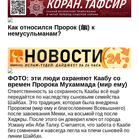
Как относился Пророк (ﷺ) к
немусульманам?
ФОТО: эти люди охраняют Каабу со
времен Пророка Мухаммада (мир ему)
Ответственность за сохранность Каабы всё ещё
передаётся по наследству сыновьям семейства
Шайбах. Это традиция, которая была внедрена
Пророком (мир ему и благословение Всевышнего)
после завоевания Мекки, на восьмой год после
Хиджры. После этого он доверил ключ от города
Усману ибн Аби Талху. Считается, что забота о Каабе
без сомнения и навсегда легла на плечи сыновей по
линии Шайбах.