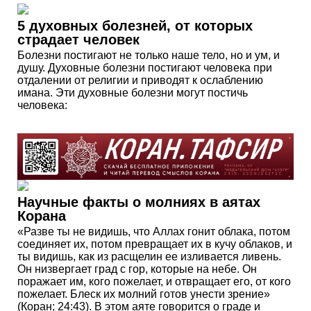
5 духовных болезней, от которых
страдает человек
Болезни постигают не только наше тело, но и ум, и
душу. Духовные болезни постигают человека при
отдалении от религии и приводят к ослаблению
имана. Эти духовные болезни могут постичь
человека:
Научные факты о молниях в аятах
Корана
«Разве ты не видишь, что Аллах гонит облака, потом
соединяет их, потом превращает их в кучу облаков, и
ты видишь, как из расщелин ее изливается ливень.
Он низвергает град с гор, которые на небе. Он
поражает им, кого пожелает, и отвращает его, от кого
пожелает. Блеск их молний готов унести зрение»
(Коран; 24:43). В этом аяте говорится о граде и