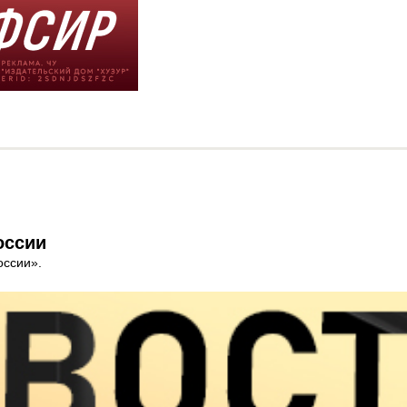
оссии
оссии».