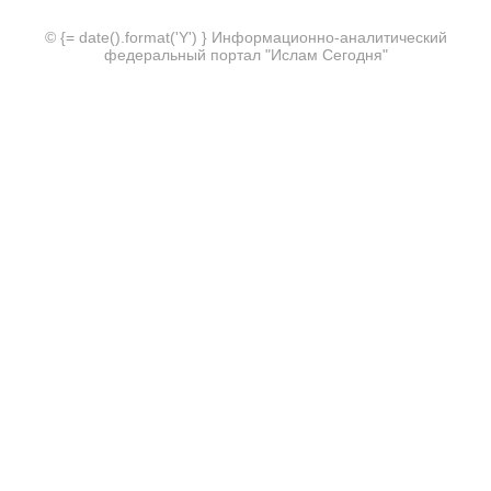
© {= date().format('Y') } Информационно-аналитический
федеральный портал "Ислам Сегодня"