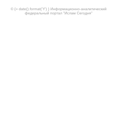
© {= date().format('Y') } Информационно-аналитический
федеральный портал "Ислам Сегодня"