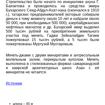
Строительство было начато по инициативе ахуна Г.
Баязитова и проводилось на средства эмира
Бухарского Сеид-Абдул-Ахат-хана (скончался в 1910
г.), татарских предпринимателей (которые собирали
деньги к тому моменту около 10 лет и набрали около
50 000, при необходимых 500 000), азербайджанских
нефтяных магнатов и др. Бухарский эмир выделил
500 тысяч рублей на приобретение земельного
участка под мечеть. Гаджи Зейналабдин Тагиев
пожертвовал 15 тысяч рублей, а 5 тысяч были
пожертвованы Муртузой Мухтаровым.
Мечеть-джами с двумя минаретами и антресольным
молельным залом, перекрытым куполом. Мечеть
выполнена в стилизованных формах самаркандской
и каирской архитектурных школ. Азан с её
минаретов не читается.
Источник
длина – 45 м