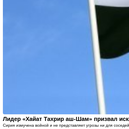
Лидер «Хайат Тахрир аш-Шам» призвал иск
Сирия измучена войной и не представляет угрозы ни для соседе