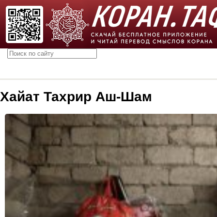
Хайат Тахрир Аш-Шам