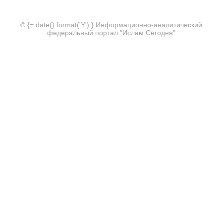
© {= date().format('Y') } Информационно-аналитический
федеральный портал "Ислам Сегодня"